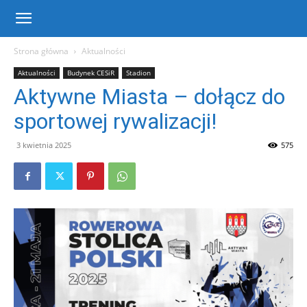
Centrum
Strona główna
Aktualności
Aktualności
Budynek CESiR
Stadion
Sportu
Aktywne Miasta – dołącz do
sportowej rywalizacji!
i
3 kwietnia 2025
575
Rekreacji
w
Warce