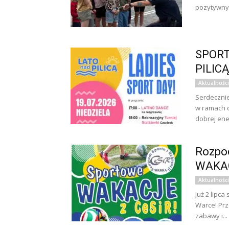
pozytywnyc
SPORT
PILICĄ
Aktualności
Serdecznie
w ramach c
dobrej ener
Rozpo
WAKAC
Aktualności
Już 2 lipc
Warce! Prz
zabawy i...