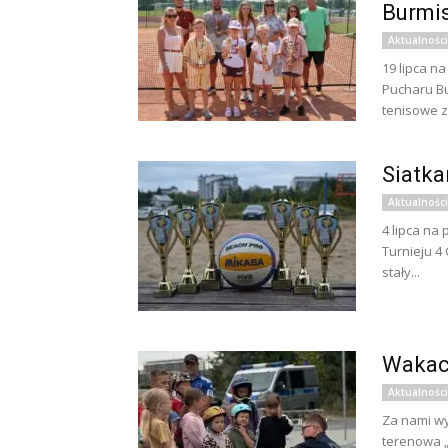
Burmis
Aktualności
19 lipca na
Pucharu Bu
tenisowe z
Siatka
Aktualności
4 lipca na
Turnieju 4
stały...
Wakacj
Aktualności
Za nami wy
terenowa „