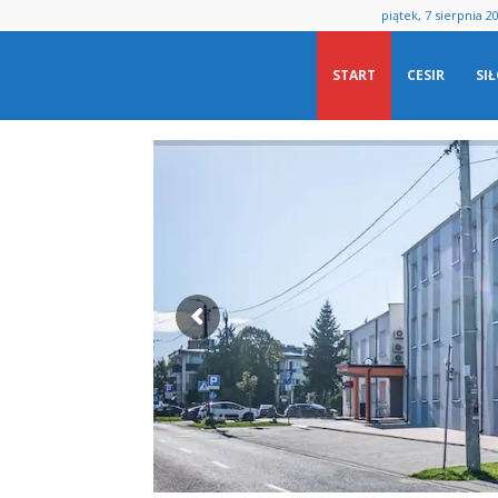
piątek, 7 sierpnia 2
Centrum
START
CESIR
SI
Sportu
i
BAS
Rekreacji
ZOBACZ GODZIN
w