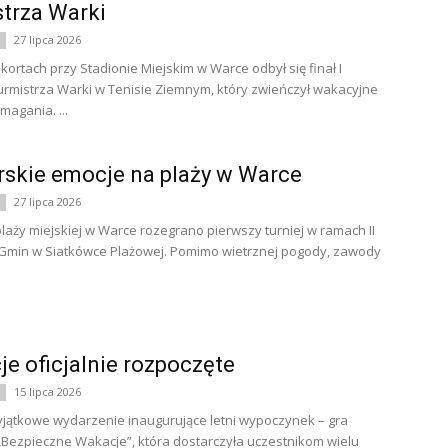
trza Warki
27 lipca 2026
 kortach przy Stadionie Miejskim w Warce odbył się finał I
rmistrza Warki w Tenisie Ziemnym, który zwieńczył wakacyjne
magania. ...
rskie emocje na plaży w Warce
27 lipca 2026
 plaży miejskiej w Warce rozegrano pierwszy turniej w ramach II
 Gmin w Siatkówce Plażowej. Pomimo wietrznej pogody, zawody
e oficjalnie rozpoczęte
15 lipca 2026
jątkowe wydarzenie inaugurujące letni wypoczynek – gra
Bezpieczne Wakacje”, która dostarczyła uczestnikom wielu