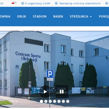
026
O organizacji CeSiR
Standardy ochrony małoletnich
ŁOWNIA
ORLIK
STADION
BASEN
STRZELNICA
POKOJ
EN
Y OTWARCIA