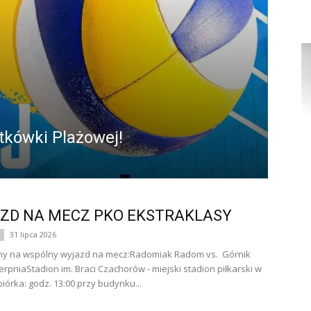
tkówki Plażowej!
ZD NA MECZ PKO EKSTRAKLASY
31 lipca 2026
y na wspólny wyjazd na mecz:Radomiak Radom vs. Górnik
erpniaStadion im. Braci Czachorów - miejski stadion piłkarski w
órka: godz. 13:00 przy budynku...