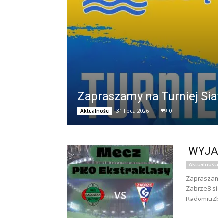
Zapraszamy na Turniej Sia
31 lipca 2026
0
Aktualności
WYJA
Aktualności
Zapraszam
Zabrze8 si
RadomiuZbi