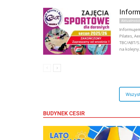
Infor
Aktualności
Informujem
Pilates, A
TBC/ABT/S
na kolejny.
Wszyst
BUDYNEK CESIR