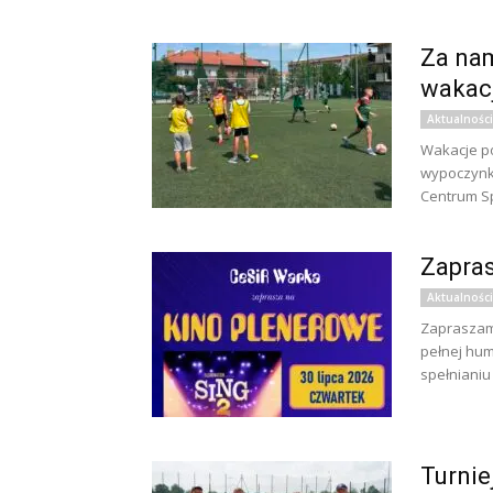
Za nam
wakacj
Aktualności
Wakacje po
wypoczynku
Centrum Spo
Zapras
Aktualności
Zapraszamy
pełnej hum
spełnianiu 
Turnie