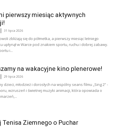
i pierwszy miesiąc aktywnych
i!
31 lipca 2026
woli zbliżają się do półmetka, a pierwszy miesiąc letniego
 upłynął w Warce pod znakiem sportu, ruchu i dobrej zabawy.
rtu i...
zamy na wakacyjne kino plenerowe!
29 lipca 2026
 dzieci, młodzież i dorosłych na wspólny seans filmu „Sing 2” -
oru, wzruszeń i świetnej muzyki animacji, która opowiada o
marzeń,...
j Tenisa Ziemnego o Puchar