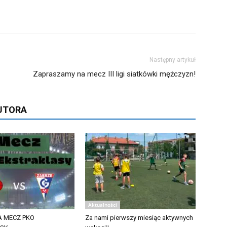
Następny artykuł
Zapraszamy na mecz III ligi siatkówki mężczyzn!
AUTORA
Aktualności
 MECZ PKO
Za nami pierwszy miesiąc aktywnych