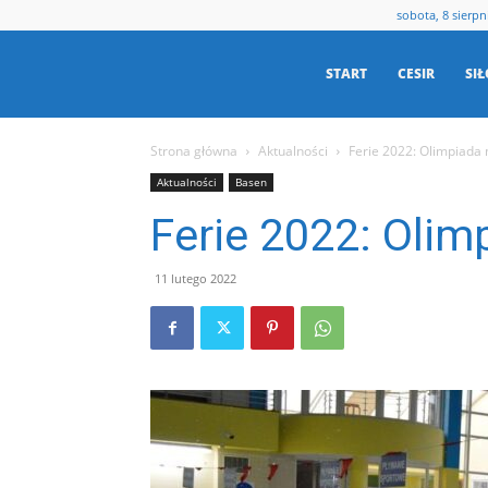
sobota, 8 sierpn
Centrum
START
CESIR
SI
Strona główna
Aktualności
Ferie 2022: Olimpiada 
Sportu
Aktualności
Basen
Ferie 2022: Olim
i
11 lutego 2022
Rekreacji
w