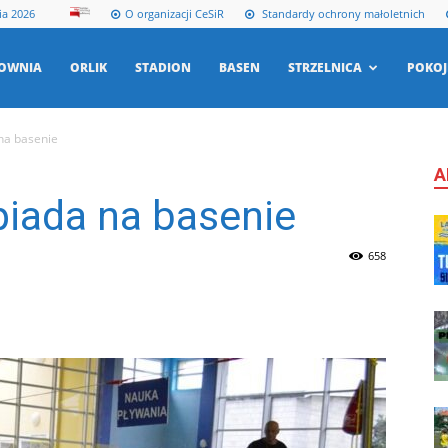
ia 2026
O organizacji CeSiR
Standardy ochrony małoletnich
ŁOWNIA
ORLIK
STADION
BASEN
STRZELNICA
POKOJ
na basenie
A
piada na basenie
658