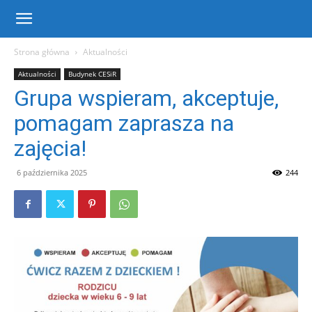
Centrum
Strona główna
Aktualności
Aktualności
Budynek CESiR
Sportu
Grupa wspieram, akceptuje,
pomagam zaprasza na
i
zajęcia!
6 października 2025
244
Rekreacji
w
Warce