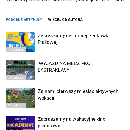
W dniu 10 października BASEN nieczynny w godz. 7:00 – 14:00
PODOBNE ARTYKUŁY
WIĘCEJ OD AUTORA
Zapraszamy na Turniej Siatkówki
Plażowej!
Aktualności
WYJAZD NA MECZ PKO
EKSTRAKLASY
Aktualności
Za nami pierwszy miesiąc aktywnych
wakacji!
Aktualności
Zapraszamy na wakacyjne kino
plenerowe!