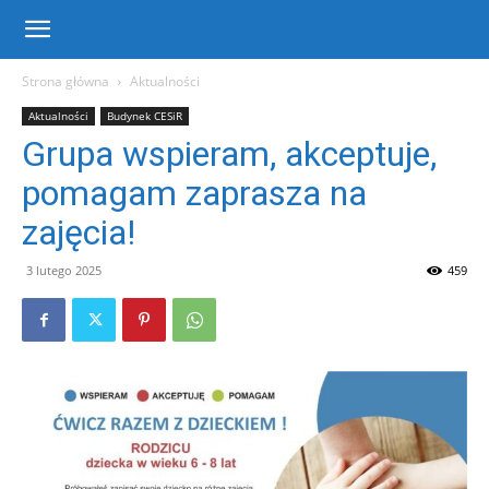
Centrum
Strona główna
Aktualności
Aktualności
Budynek CESiR
Sportu
Grupa wspieram, akceptuje,
pomagam zaprasza na
i
zajęcia!
3 lutego 2025
459
Rekreacji
w
Warce