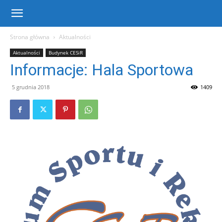
Centrum
Strona główna
Aktualności
Aktualności
Budynek CESiR
Sportu
Informacje: Hala Sportowa
5 grudnia 2018
1409
i
Rekreacji
w
Warce