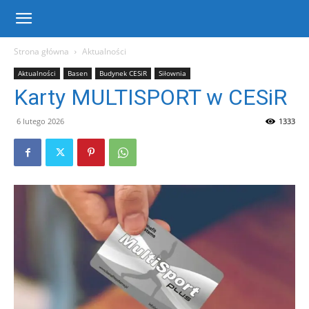
Centrum
Strona główna
Aktualności
Aktualności
Basen
Budynek CESiR
Siłownia
Sportu
Karty MULTISPORT w CESiR
6 lutego 2026
1333
i
Rekreacji
w
Warce