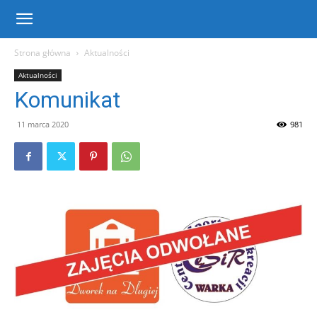
Centrum
Strona główna
Aktualności
Aktualności
Sportu
Komunikat
11 marca 2020
981
i
Rekreacji
w
Warce