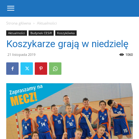
Centrum
Strona główna
Aktualności
Aktualności
Budynek CESiR
Koszykówka
Sportu
Koszykarze grają w niedzielę
21 listopada 2019
1060
i
Rekreacji
w
Warce