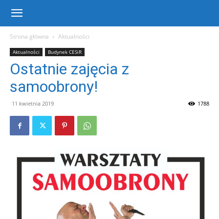
Centrum
Strona główna
Aktualności
Aktualności
Budynek CESiR
Sportu
Ostatnie zajęcia z
samoobrony!
i
11 kwietnia 2019
1788
Rekreacji
w
Warce