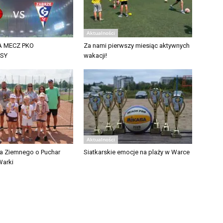
Aktualności
 MECZ PKO
Za nami pierwszy miesiąc aktywnych
ASY
wakacji!
Aktualności
isa Ziemnego o Puchar
Siatkarskie emocje na plaży w Warce
Warki