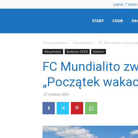
piątek, 7 sierpn
Centrum
START
CESIR
SI
Strona główna
Aktualności
FC Mundialito zwycięża
Sportu
Aktualności
Budynek CESiR
Stadion
FC Mundialito zw
i
„Początek wakacj
Rekreacji
27 czerwca 2024
w