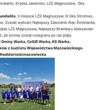
ndialito, Kraska Jasieniec, LZS Magnuszew, Gks
undialito,
II miejsce LZS Magnuszew, III Gks Stromiec.
ne. Zostali wybrani Najlepszy Zawodnik Alan Śmietanka
Wojtas LZS Magnuszew, Najlepszy Bramkarz Aleksander
,że turniej został rozegrany po raz piąty.
 i Gminy Warka, CeSiR Warka, KS Warka.
odków z budżetu Województwa Mazowieckiego.
,#
solidarnośćmazowiecka