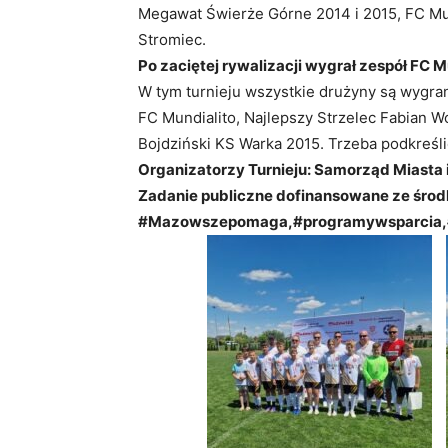
Megawat Świerże Górne 2014 i 2015, FC Mu
Stromiec.
Po zaciętej rywalizacji wygrał zespół FC M
W tym turnieju wszystkie drużyny są wygra
FC Mundialito, Najlepszy Strzelec Fabian 
Bojdziński KS Warka 2015. Trzeba podkreślić 
Organizatorzy Turnieju: Samorząd Miasta
Zadanie publiczne dofinansowane ze śr
#Mazowszepomaga,#
programywsparcia