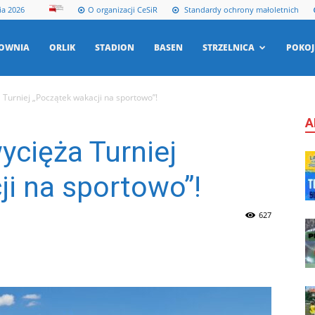
ia 2026
O organizacji CeSiR
Standardy ochrony małoletnich
ŁOWNIA
ORLIK
STADION
BASEN
STRZELNICA
POKOJ
 Turniej „Początek wakacji na sportowo”!
A
ycięża Turniej
i na sportowo”!
627