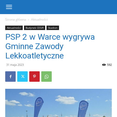
Centrum
Strona główna
Aktualności
Aktualności
Budynek CESiR
Stadion
Sportu
PSP 2 w Warce wygrywa
Gminne Zawody
i
Lekkoatletyczne
31 maja 2023
592
Rekreacji
w
Warce