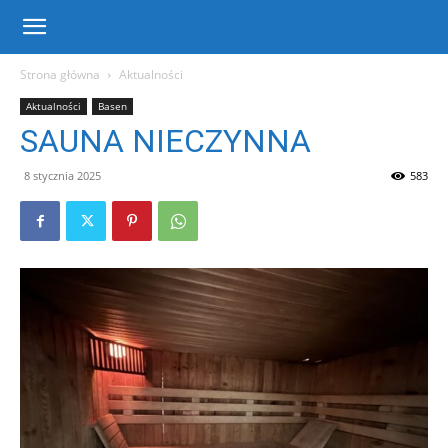
Centrum
Strona główna
Aktualności
Aktualności
Basen
Sportu
SAUNA NIECZYNNA
8 stycznia 2025
583
i
Rekreacji
w
Warce