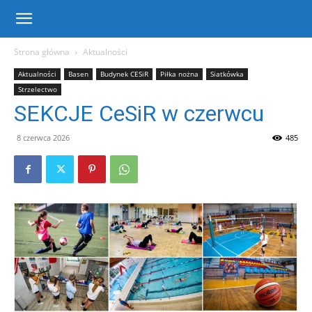
Centrum
Strona główna
Aktualności
Aktualności
Basen
Budynek CESiR
Piłka nożna
Siatkówka
Sportu
Strzelectwo
SEKCJE CeSiR w czerwcu
i
8 czerwca 2026
485
Rekreacji
w
Warce