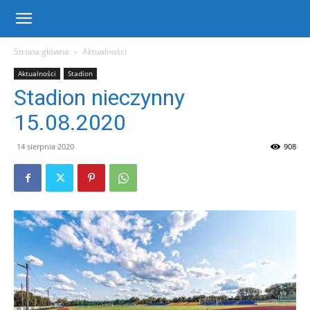
Centrum
Strona główna
Aktualności
Aktualności
Stadion
Sportu
Stadion nieczynny
15.08.2020
i
14 sierpnia 2020
908
Rekreacji
w
Warce