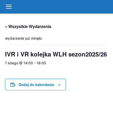
Centrum
« Wszystkie Wydarzenia
Sportu
wydarzenie już minęło.
i
IVR i VR kolejka WLH sezon2025/26
1 lutego @ 14:00
-
18:00
Rekreacji
Dodaj do kalendarza
w
Warce