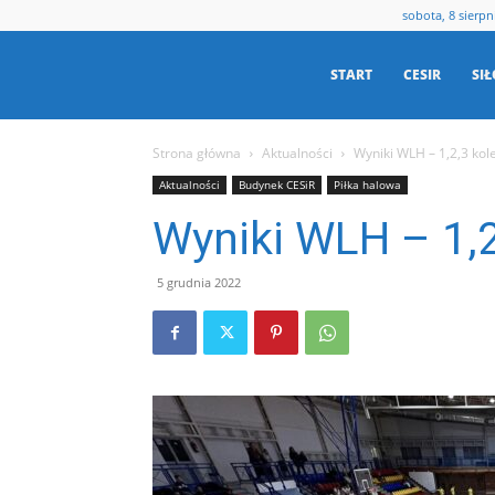
sobota, 8 sierpn
Centrum
START
CESIR
SI
Strona główna
Aktualności
Wyniki WLH – 1,2,3 kol
Sportu
Aktualności
Budynek CESiR
Piłka halowa
Wyniki WLH – 1,2
i
5 grudnia 2022
Rekreacji
w