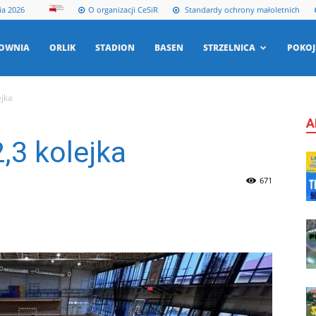
ia 2026
O organizacji CeSiR
Standardy ochrony małoletnich
ŁOWNIA
ORLIK
STADION
BASEN
STRZELNICA
POKOJ
ejka
A
,3 kolejka
671