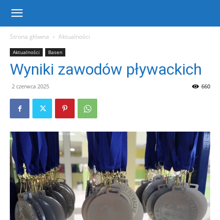
Centrum
Strona główna
Aktualności
Aktualności
Basen
Sportu
Wyniki zawodów pływackich
2 czerwca 2025
660
i
Rekreacji
w
Warce