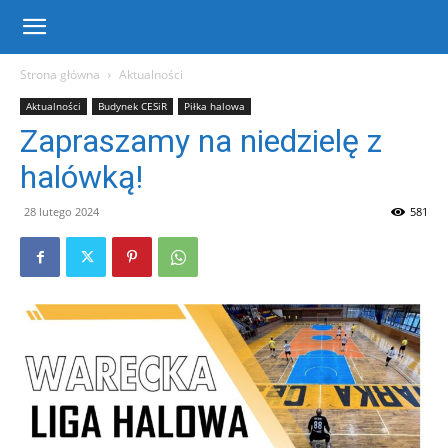
Centrum
Strona główna
Aktualności
Aktualności
Budynek CESiR
Piłka halowa
Sportu
Zapraszamy na niedzielę z
halówką!
i
28 lutego 2024
581
Rekreacji
w
Warce