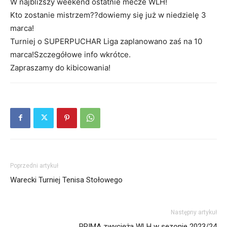
W najbliższy weekend ostatnie mecze WLH!
Kto zostanie mistrzem??dowiemy się już w niedzielę 3
marca!
Turniej o SUPERPUCHAR Liga zaplanowano zaś na 10
marca!Szczegółowe info wkrótce.
Zapraszamy do kibicowania!
Poprzedni artykuł
Warecki Turniej Tenisa Stołowego
Następny artykuł
PRIMA zwycięża WLH w sezonie 2023/24