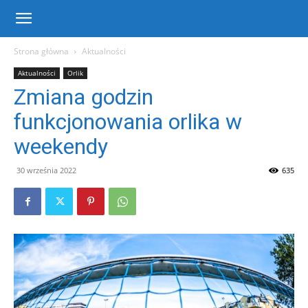
Centrum
Strona główna
Aktualności
Aktualności
Orlik
Sportu
Zmiana godzin
funkcjonowania orlika w
i
weekendy
30 września 2022
635
Rekreacji
w
Warce