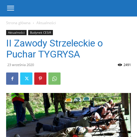
Centrum
Strona główna
Aktualności
Aktualności
Budynek CESiR
Sportu
II Zawody Strzeleckie o
Puchar TYGRYSA
i
23 września 2020
2491
Rekreacji
w
Warce