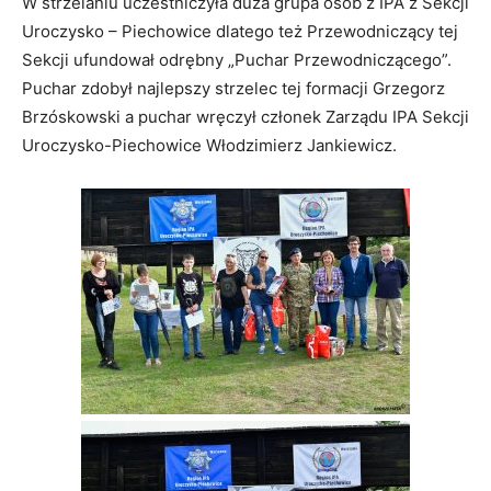
W strzelaniu uczestniczyła duża grupa osób z IPA z Sekcji
Uroczysko – Piechowice dlatego też Przewodniczący tej
Sekcji ufundował odrębny „Puchar Przewodniczącego”.
Puchar zdobył najlepszy strzelec tej formacji Grzegorz
Brzóskowski a puchar wręczył członek Zarządu IPA Sekcji
Uroczysko-Piechowice Włodzimierz Jankiewicz.