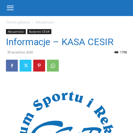
Centrum
Strona główna
Aktualności
Aktualności
Budynek CESiR
Sportu
Informacje – KASA CESIR
30 września 2020
1796
i
Rekreacji
w
Warce