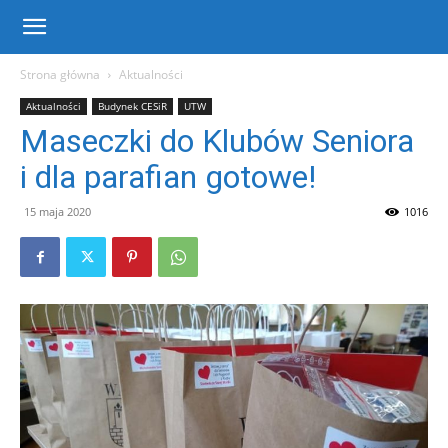
Centrum
Strona główna
Aktualności
Aktualności
Budynek CESiR
UTW
Sportu
Maseczki do Klubów Seniora
i dla parafian gotowe!
i
15 maja 2020
1016
Rekreacji
w
Warce