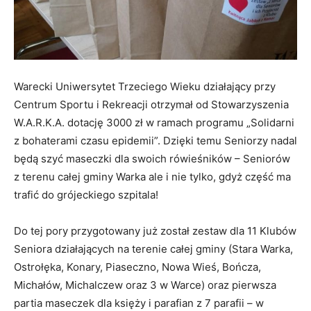
Warecki Uniwersytet Trzeciego Wieku działający przy
Centrum Sportu i Rekreacji otrzymał od Stowarzyszenia
W.A.R.K.A. dotację 3000 zł w ramach programu „Solidarni
z bohaterami czasu epidemii”. Dzięki temu Seniorzy nadal
będą szyć maseczki dla swoich rówieśników – Seniorów
z terenu całej gminy
Warka
ale i nie tylko, gdyż część ma
trafić do grójeckiego szpitala!
Do tej pory przygotowany już został zestaw dla 11 Klubów
Seniora działających na terenie całej gminy (Stara Warka,
Ostrołęka, Konary, Piaseczno, Nowa Wieś, Bończa,
Michałów, Michalczew oraz 3 w Warce) oraz pierwsza
partia maseczek dla księży i parafian z 7 parafii – w