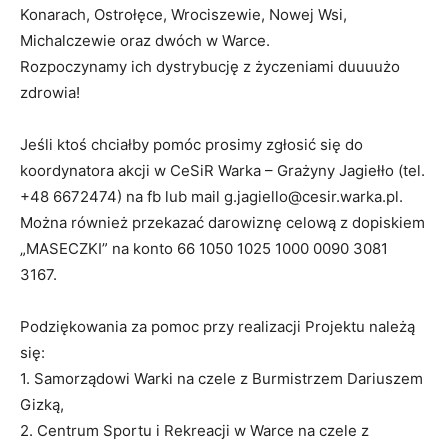
Konarach, Ostrołęce, Wrociszewie, Nowej Wsi,
Michalczewie oraz dwóch w Warce.
Rozpoczynamy ich dystrybucję z życzeniami duuuużo
zdrowia!
Jeśli ktoś chciałby pomóc prosimy zgłosić się do
koordynatora akcji w CeSiR Warka – Grażyny Jagiełło (tel.
+48 6672474) na fb lub mail g.jagiello@cesir.warka.pl.
Można również przekazać darowiznę celową z dopiskiem
„MASECZKI” na konto 66 1050 1025 1000 0090 3081
3167.
Podziękowania za pomoc przy realizacji Projektu należą
się:
1. Samorządowi Warki na czele z Burmistrzem Dariuszem
Gizką,
2. Centrum Sportu i Rekreacji w Warce na czele z