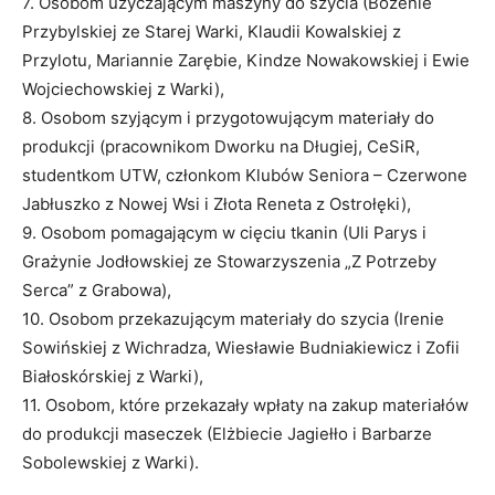
7. Osobom użyczającym maszyny do szycia (Bożenie
Przybylskiej ze Starej Warki, Klaudii Kowalskiej z
Przylotu, Mariannie Zarębie, Kindze Nowakowskiej i Ewie
Wojciechowskiej z Warki),
8. Osobom szyjącym i przygotowującym materiały do
produkcji (pracownikom Dworku na Długiej, CeSiR,
studentkom UTW, członkom Klubów Seniora – Czerwone
Jabłuszko z Nowej Wsi i Złota Reneta z Ostrołęki),
9. Osobom pomagającym w cięciu tkanin (Uli Parys i
Grażynie Jodłowskiej ze Stowarzyszenia „Z Potrzeby
Serca” z Grabowa),
10. Osobom przekazującym materiały do szycia (Irenie
Sowińskiej z Wichradza, Wiesławie Budniakiewicz i Zofii
Białoskórskiej z Warki),
11. Osobom, które przekazały wpłaty na zakup materiałów
do produkcji maseczek (Elżbiecie Jagiełło i Barbarze
Sobolewskiej z Warki).