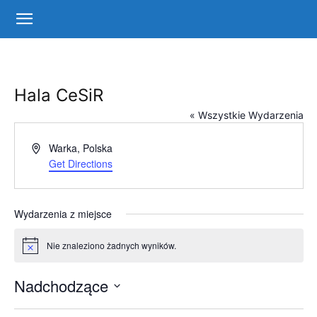
Centrum
Sportu
Hala CeSiR
« Wszystkie Wydarzenia
i
Adres
Warka
,
Polska
Get Directions
Rekreacji
Wydarzenia z miejsce
Nie znaleziono żadnych wyników.
Powiadomienie
w
Nadchodzące
Wybierz
Warce