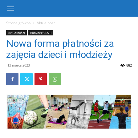
Centrum
Strona główna
Aktualności
Aktualności
Budynek CESiR
Sportu
Nowa forma płatności za
zajęcia dzieci i młodzieży
i
13 marca 2023
882
Rekreacji
w
Warce