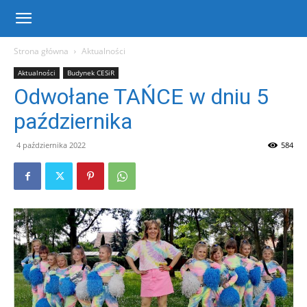
Centrum
Strona główna
Aktualności
Aktualności
Budynek CESiR
Sportu
Odwołane TAŃCE w dniu 5
października
i
4 października 2022
584
Rekreacji
w
Warce