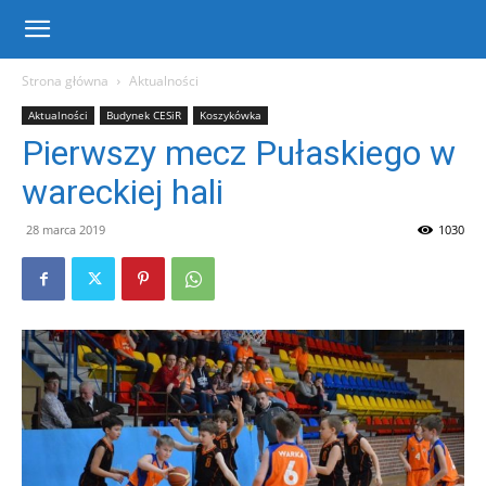
Centrum
Strona główna
Aktualności
Aktualności
Budynek CESiR
Koszykówka
Sportu
Pierwszy mecz Pułaskiego w
wareckiej hali
i
28 marca 2019
1030
Rekreacji
w
Warce