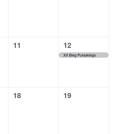
,
wydarzenia,
wydarzenia,
0
1
11
12
,
wydarzenia,
wydarzenie,
XX Bieg Pułaskiego
0
0
18
19
,
wydarzenia,
wydarzenia,