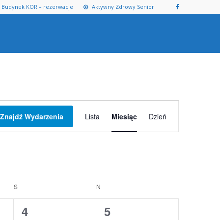
Budynek KOR – rezerwacje
Aktywny Zdrowy Senior
Wydarzenie
Znajdź Wydarzenia
Lista
Miesiąc
Dzień
Widoki
nawigacja
S
SOBOTA
N
NIEDZIELA
0
0
4
5