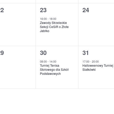
0
1
0
22
23
24
wydarzenia,
wydarzenie,
wydarzenia
16:00
-
18:00
Zawody Strzeleckie
Sekcji CeSiR o Złote
Jabłko
0
1
1
29
30
31
wydarzenia,
wydarzenie,
wydarzenie
08:00
-
14:00
17:00
-
20:00
Turniej Tenisa
Halloweenowy Turniej
Stołowego dla Szkół
Siatkówki
Podstawowych