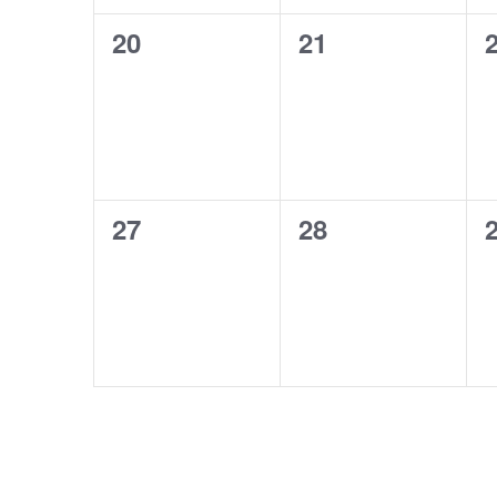
0
0
20
21
wydarzenia,
wydarzenia,
0
0
27
28
wydarzenia,
wydarzenia,