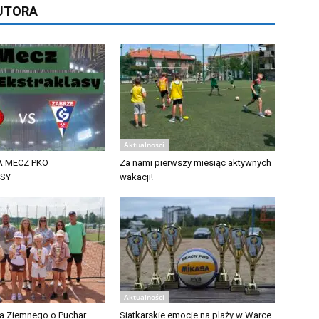
AUTORA
Aktualności
 MECZ PKO
Za nami pierwszy miesiąc aktywnych
ASY
wakacji!
Aktualności
isa Ziemnego o Puchar
Siatkarskie emocje na plaży w Warce