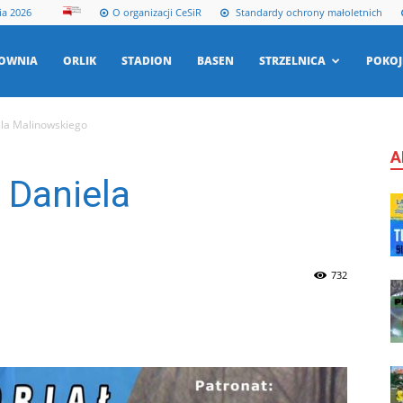
ia 2026
O organizacji CeSiR
Standardy ochrony małoletnich
ŁOWNIA
ORLIK
STADION
BASEN
STRZELNICA
POKOJ
ela Malinowskiego
A
 Daniela
732