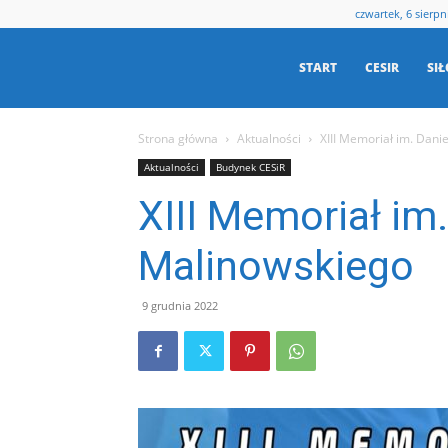
czwartek, 6 sierpn
Centrum
START
CESIR
SI
Strona główna
Aktualności
XIII Memoriał im. Dani
Sportu
Aktualności
Budynek CESiR
XIII Memoriał im.
i
Malinowskiego
Rekreacji
9 grudnia 2022
w