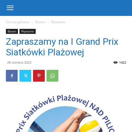
Centrum
Strona główna
Basen
Pływanie
Basen
Pływanie
Sportu
Zapraszamy na I Grand Prix
Siatkówki Plażowej
i
28 czerwca 2023
1422
Rekreacji
w
Warce