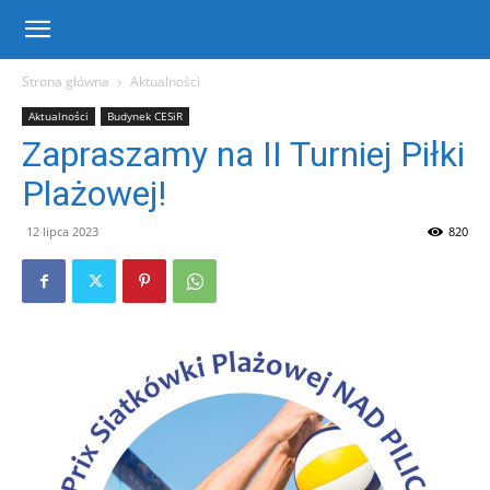
Centrum
Strona główna
Aktualności
Aktualności
Budynek CESiR
Sportu
Zapraszamy na II Turniej Piłki
Plażowej!
i
12 lipca 2023
820
Rekreacji
w
Warce