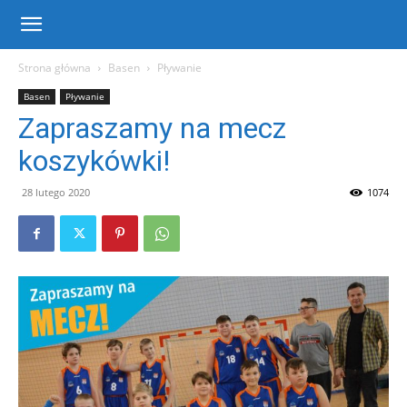
Centrum
Strona główna
Basen
Pływanie
Basen
Pływanie
Sportu
Zapraszamy na mecz
koszykówki!
i
28 lutego 2020
1074
Rekreacji
w
Warce