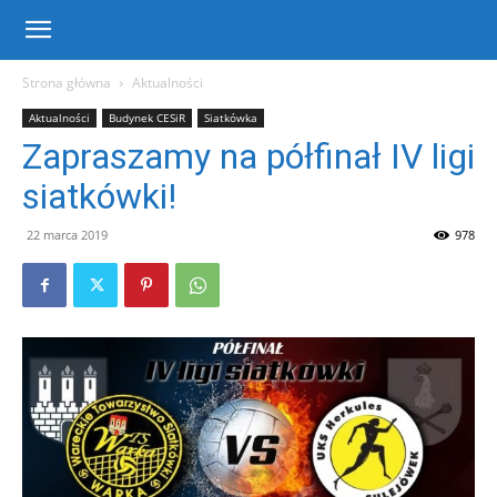
Centrum
Strona główna
Aktualności
Aktualności
Budynek CESiR
Siatkówka
Sportu
Zapraszamy na półfinał IV ligi
siatkówki!
i
22 marca 2019
978
Rekreacji
w
Warce