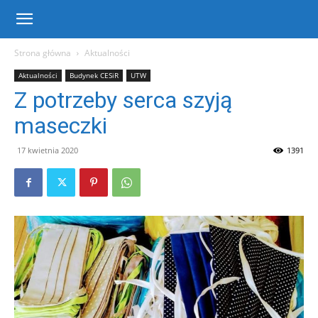
Centrum
Strona główna
Aktualności
Aktualności
Budynek CESiR
UTW
Sportu
Z potrzeby serca szyją
maseczki
i
17 kwietnia 2020
1391
Rekreacji
w
Warce