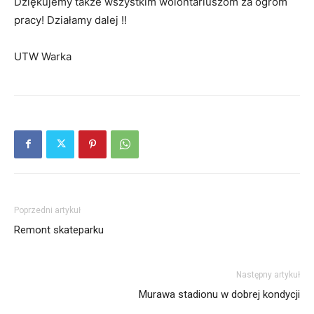
Dziękujemy także wszystkim wolontariuszom za ogrom
pracy! Działamy dalej !!
UTW Warka
Poprzedni artykuł
Remont skateparku
Następny artykuł
Murawa stadionu w dobrej kondycji